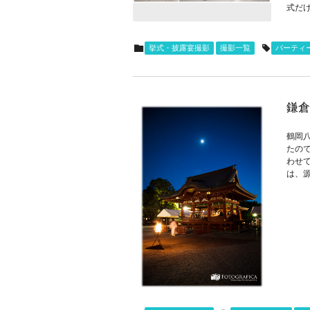
式だけ
挙式・披露宴撮影
撮影一覧
パーティ
鎌倉
鶴岡
たの
わせ
は、源