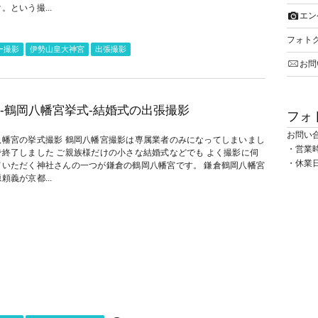
。という撮...
エン
フォト
ー撮影
伊勢山皇大神宮
出張撮影
お問
-鶴岡八幡宮挙式-結婚式の出張撮影
フォ
お問い
八幡宮の挙式撮影 鶴岡八幡宮撮影は専属業者のみになってしまいまし
・営業時間
で終了しました ご親族様だけの小さな結婚式などでも よく撮影に伺
・休業
ていただく神社さんの一つが鎌倉の鶴岡八幡宮です。 鎌倉鶴岡八幡宮
頼義が京都...