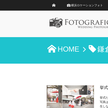
横浜ロケーションフォト
HOME
鎌
挙式
挙式
写真
生し