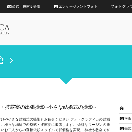
フォトグラ
挙式・披露宴撮影
エンゲージメントフォト
倉
・披露宴の出張撮影~小さな結婚式の撮影~
横浜
だけや小さな結婚式の撮影もお任せください フォトグラフィカの結婚
は、様々な場所での挙式・披露宴に出張します。 余計なマージンの発
挙式
ないお二人からの直接依頼スタイルで低価格を実現。 神社や教会で挙